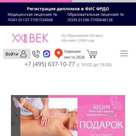
Регистрация дипломов в ФИС ФРДО
Медицинская лицензия: №
Образовательная лицензия: №
ЛО41-01137-77/01534049
ЛО35-01298-77/00648128
УЦ Образование XXI века
обучаем с 2000 года
Войти
+7 (495) 637-10-77
(с 10:00 до 19:00)