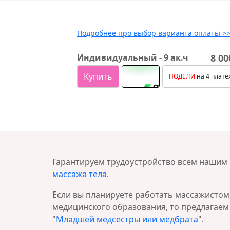
Подробнее про выбор варианта оплаты >
Индивидуальный - 9 ак.ч
8 00
Купить
ПОДЕЛИ
на 4 плате
Гарантируем трудоустройство всем нашим
массажа тела
.
Если вы планируете работать массажистом, 
медицинского образования, то предлагаем
"
Младшей медсестры или медбрата
".