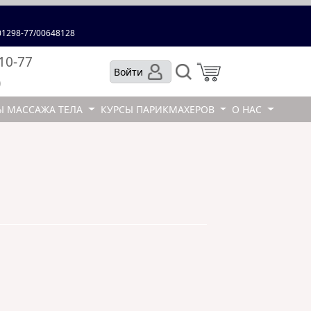
1298-77/00648128
-10-77
Войти
)
Ы МАССАЖА ТЕЛА
КУРСЫ ПАРИКМАХЕРОВ
О НАС