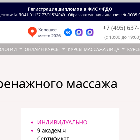
Регистрация дипломов в ФИС ФРДО
ензия: № ЛО41-01137-77/01534049
Образовательная лицензия: № ЛО35-0
+7 (495) 637
(с 10:00 до 19:00
ОЛОГИИ
ОНЛАЙН КУРСЫ
КУРСЫ МАССАЖА ЛИЦА
КУРС
ренажного массажа
ИНДИВИДУАЛЬНО
9 академ.ч
Сертификат