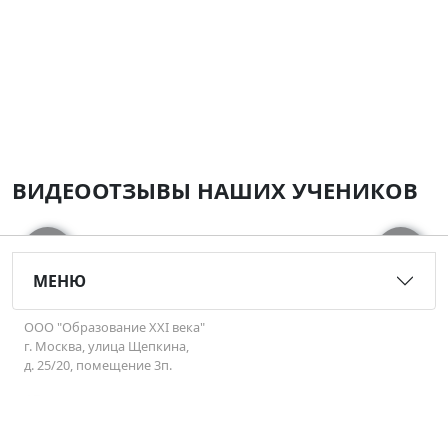
ВИДЕООТЗЫВЫ НАШИХ УЧЕНИКОВ
‹
›
МЕНЮ
ООО "Образование XXI века"
г. Москва, улица Щепкина,
д. 25/20, помещение 3п.
Позвонить:+7 (495) 637-10-77
Перейти в чат МАХ: +7 (905) 534-83-37
(с 10:00 до 19:00)