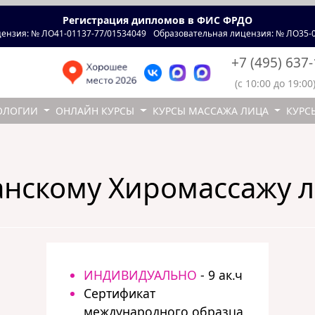
Регистрация дипломов в ФИС ФРДО
ензия: № ЛО41-01137-77/01534049
Образовательная лицензия: № ЛО35-0
+7 (495) 637
(с 10:00 до 19:00
ОЛОГИИ
ОНЛАЙН КУРСЫ
КУРСЫ МАССАЖА ЛИЦА
КУРС
нскому Хиромассажу 
ИНДИВИДУАЛЬНО
- 9 ак.ч
Сертификат
международного образца