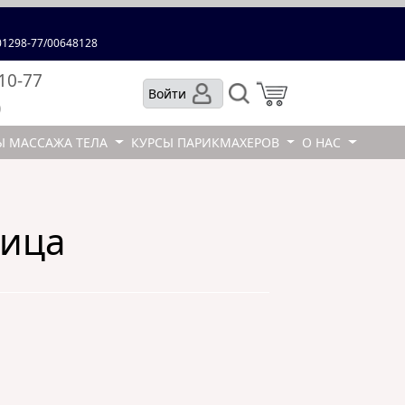
1298-77/00648128
-10-77
Войти
)
Ы МАССАЖА ТЕЛА
КУРСЫ ПАРИКМАХЕРОВ
О НАС
лица