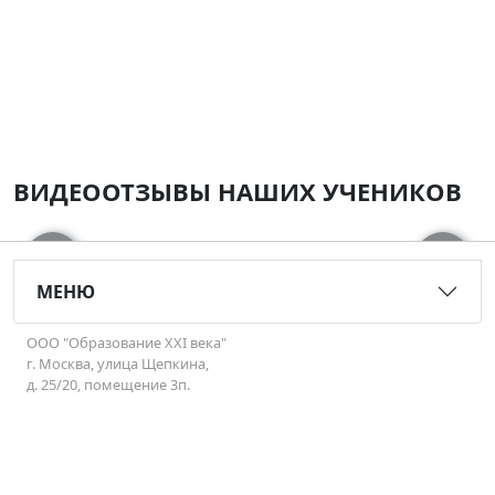
ВИДЕООТЗЫВЫ НАШИХ УЧЕНИКОВ
‹
›
МЕНЮ
ООО "Образование XXI века"
г. Москва, улица Щепкина,
д. 25/20, помещение 3п.
Позвонить:+7 (495) 637-10-77
Перейти в чат МАХ: +7 (905) 534-83-37
(с 10:00 до 19:00)