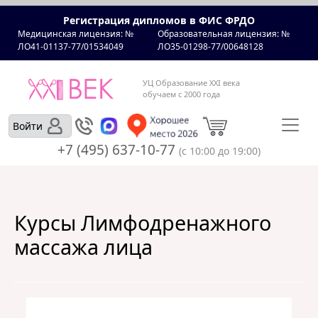
Регистрация дипломов в ФИС ФРДО
Медицинская лицензия: №
Образовательная лицензия: №
ЛО41-01137-77/01534049
ЛО35-01298-77/00648128
УЦ Образование XXI века
обучаем с 2000 года
Войти
+7 (495) 637-10-77
(с 10:00 до 19:00)
Курсы Лимфодренажного
массажа лица